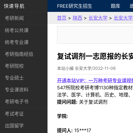
快速导航
FREE研究生招生
题库
首页
>
陕西
>
长安大学
>
长安大学
考研新闻
统考公共课
统考专业课
考研指南经验
复试调剂一志愿报的长
考研院校
本站小编 长安大学/2022-11-06
专业硕士
开通本站VIP：一万种考研专业课
547所院校考研考博1130种指
专业课资料
法学、医学、计算机、历史、地理、
考研电子书
提问问题:
关于复试调剂
考试考证
学院:
出国留学
提问人:
15***17