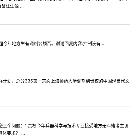
生源 ...
与工程今年地方生有调剂名额否。谢谢回复内容:控制没有 ...
师退役士兵计划，总分335第一志愿上海师范大学调剂到贵校的中国现当代文
好，请问您三个问题：1.贵校今年兵器科学与技术专业接受地方无军籍考生调
要求？ ...