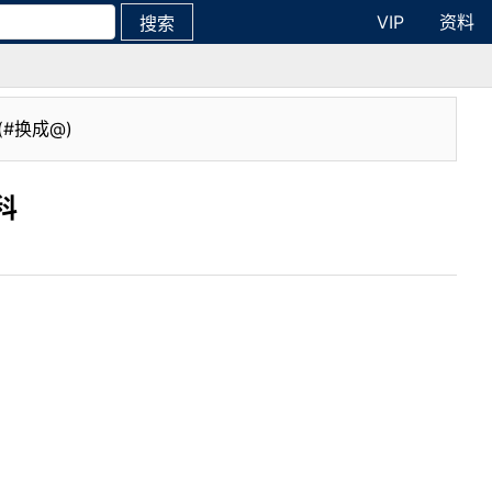
VIP
资料
搜索
(#换成@)
科