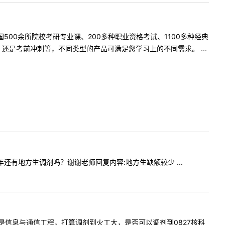
500余所院校考研专业课、200多种职业资格考试、1100多种经典
是考前冲刺等，不同类型的产品可满足您学习上的不同需求。 ...
问今年还有地方生调剂吗？谢谢老师回复内容:地方生缺额较少 ...
报考专业是信息与通信工程，打算调剂到火工大，是否可以调剂到0827核科