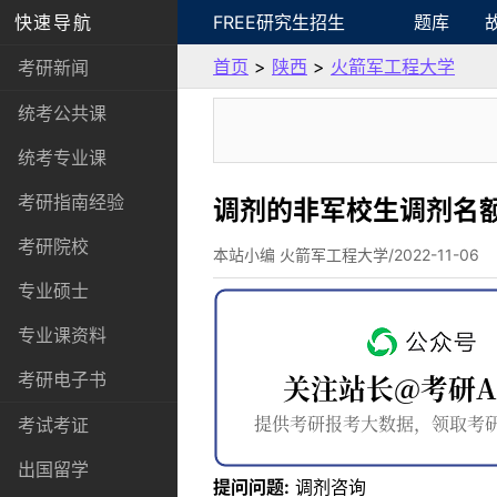
快速导航
FREE研究生招生
题库
首页
>
陕西
>
火箭军工程大学
考研新闻
统考公共课
统考专业课
考研指南经验
调剂的非军校生调剂名
考研院校
本站小编 火箭军工程大学/2022-11-06
专业硕士
专业课资料
考研电子书
考试考证
出国留学
提问问题:
调剂咨询