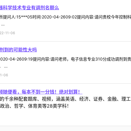
兵器科学技术专业有调剂名额么
所提问人:15***05时间:2020-04-2609:02提问内容:请问贵
..
-11-06
调剂到的可能性大吗
302020-04-2609:19提问内容:请问老师，电子信息专业310分成
...
1-06
视频随便看，每本不到一分钱！绝对划算！
定教材的千余种配套题库、视频，涵盖英语、经济、证券、金融、
政治、哲学、体育类等28类学科！