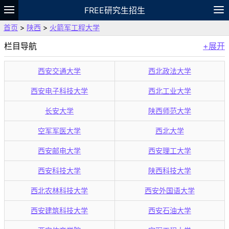
FREE研究生招生
首页
>
陕西
>
火箭军工程大学
题库
故事
专题
APP
笔记
论坛
栏目导航
+展开
VIP
资料
西安交通大学
西北政法大学
西安电子科技大学
西北工业大学
长安大学
陕西师范大学
空军军医大学
西北大学
西安邮电大学
西安理工大学
西安科技大学
陕西科技大学
西北农林科技大学
西安外国语大学
西安建筑科技大学
西安石油大学