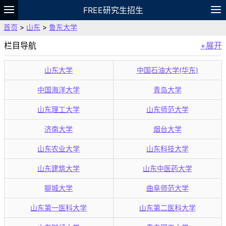
FREE研究生招生
首页
>
山东
>
鲁东大学
题库
故事
专题
APP
笔记
论坛
栏目导航
+展开
VIP
资料
山东大学
中国石油大学(华东)
中国海洋大学
青岛大学
山东理工大学
山东师范大学
济南大学
烟台大学
山东农业大学
山东科技大学
山东建筑大学
山东中医药大学
聊城大学
曲阜师范大学
山东第一医科大学
山东第二医科大学