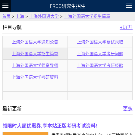
FREE研究生招生
首页
>
上海
>
上海外国语大学
>
上海外国语大学招生简章
题库
故事
专题
APP
笔记
论坛
栏目导航
+展开
VIP
资料
上海外国语大学通知公告
上海外国语大学复试录取
上海外国语大学招生简章
上海外国语大学考研问题
上海外国语大学师资导师
上海外国语大学考研经验
上海外国语大学考研资料
最新更新
更多
领限时大额优惠券,享本站正版考研考试资料!