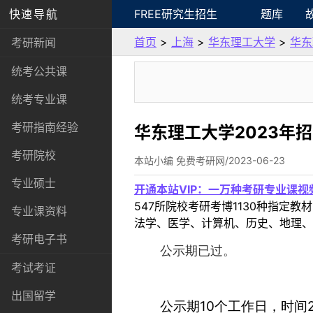
快速导航
FREE研究生招生
题库
首页
>
上海
>
华东理工大学
>
华东
考研新闻
统考公共课
统考专业课
考研指南经验
华东理工大学2023年
考研院校
本站小编 免费考研网/2023-06-23
专业硕士
开通本站VIP：一万种考研专业课
547所院校考研考博1130种指
专业课资料
法学、医学、计算机、历史、地理、
考研电子书
公示期已过。
考试考证
出国留学
10
公示期
个工作日，时间