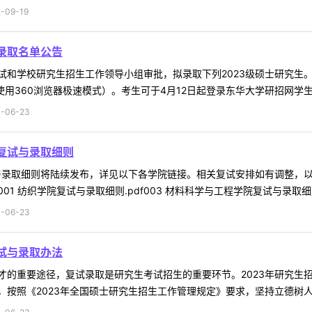
09-19
录取名单公告
和学校研究生招生工作领导小组审批，拟录取下列2023级硕士研究生。
议使用360浏览器极速模式）。考生可于4月12日起登录东华大学研招网学生平
06-23
生复试与录取细则
试与录取细则将陆续发布，详见以下各学院链接。相关复试安排如有调整，
 纺织学院复试与录取细则.pdf003 材料科学与工程学院复试与录取细则.pd
06-23
试与录取办法
才的重要途径，复试录取是研究生考试招生的重要环节。2023年研究生
按照《2023年全国硕士研究生招生工作管理规定》要求，坚持立德树人、