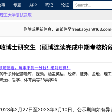
故事
专题
APP
笔记
论坛
理工大学复试录取
删除或更新信息，请邮件至freekaoyan#163.com
招收博士研究生（硕博连读完成中期考核阶
视频随便看，每本不到一分钱！绝对划算！
定教材的千余种配套题库、视频，涵盖英语、经济、证券、金融、
政治、哲学、体育类等28类学科！
2023
2
27
2023
3
10
年
月
日至
年
月
日。公示期间如有异