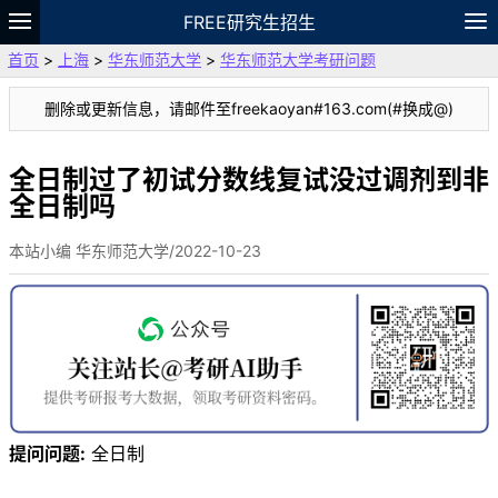
FREE研究生招生
首页
>
上海
>
华东师范大学
>
华东师范大学考研问题
题库
故事
专题
APP
笔记
论坛
删除或更新信息，请邮件至freekaoyan#163.com(#换成@)
VIP
资料
全日制过了初试分数线复试没过调剂到非
全日制吗
本站小编 华东师范大学/2022-10-23
提问问题:
全日制