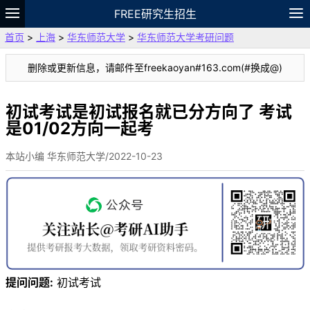
FREE研究生招生
首页
>
上海
>
华东师范大学
>
华东师范大学考研问题
题库
故事
专题
APP
笔记
论坛
删除或更新信息，请邮件至freekaoyan#163.com(#换成@)
VIP
资料
初试考试是初试报名就已分方向了 考试
是01/02方向一起考
本站小编 华东师范大学/2022-10-23
提问问题:
初试考试