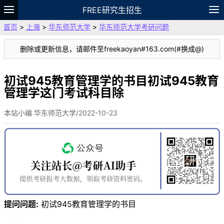
FREE研究生招生
首页
>
上海
>
华东师范大学
>
华东师范大学考研问题
题库
故事
专题
APP
笔记
论坛
删除或更新信息，请邮件至freekaoyan#163.com(#换成@)
VIP
资料
初试945教育管理学的书目初试945教育
管理学这门考试科目除
本站小编 华东师范大学/2022-10-23
提问问题:
初试945教育管理学的书目