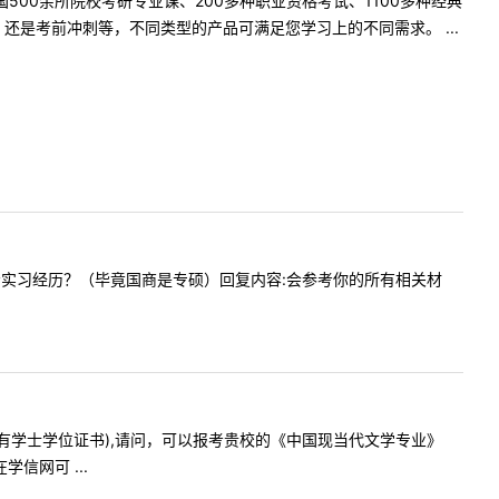
500余所院校考研专业课、200多种职业资格考试、1100多种经典
是考前冲刺等，不同类型的产品可满足您学习上的不同需求。 ...
吗？还是看实习经历？（毕竟国商是专硕）回复内容:会参考你的所有相关材
书，但没有学士学位证书),请问，可以报考贵校的《中国现当代文学专业》
信网可 ...