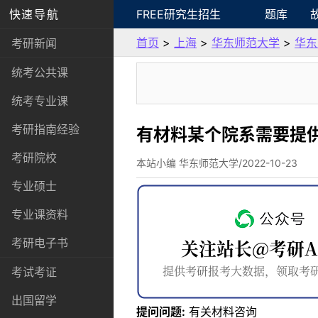
快速导航
FREE研究生招生
题库
首页
>
上海
>
华东师范大学
>
华东
考研新闻
统考公共课
统考专业课
考研指南经验
有材料某个院系需要提
考研院校
本站小编 华东师范大学/2022-10-23
专业硕士
专业课资料
考研电子书
考试考证
出国留学
提问问题:
有关材料咨询