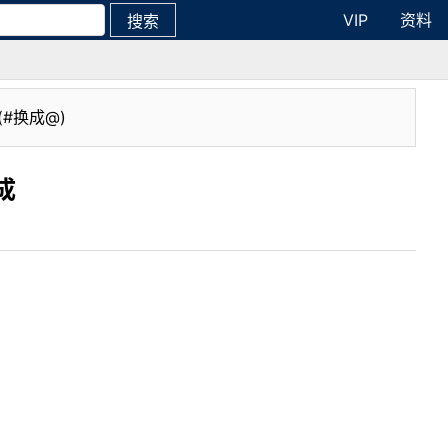
VIP
资料
搜索
(#换成@)
成