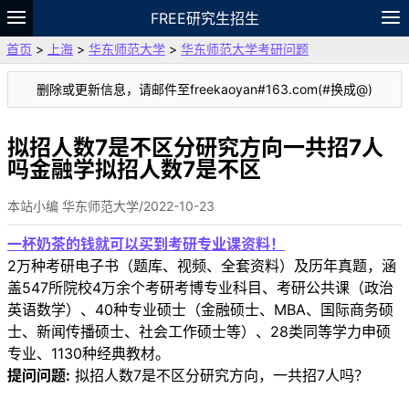
FREE研究生招生
首页
>
上海
>
华东师范大学
>
华东师范大学考研问题
题库
故事
专题
APP
笔记
论坛
删除或更新信息，请邮件至freekaoyan#163.com(#换成@)
VIP
资料
拟招人数7是不区分研究方向一共招7人
吗金融学拟招人数7是不区
本站小编 华东师范大学/2022-10-23
一杯奶茶的钱就可以买到考研专业课资料！
2万种考研电子书（题库、视频、全套资料）及历年真题，涵
盖547所院校4万余个考研考博专业科目、考研公共课（政治
英语数学）、40种专业硕士（金融硕士、MBA、国际商务硕
士、新闻传播硕士、社会工作硕士等）、28类同等学力申硕
专业、1130种经典教材。
提问问题:
拟招人数7是不区分研究方向，一共招7人吗？