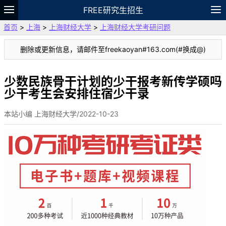
FREE研究生招生
首页
>
上海
>
上海财经大学
>
上海财经大学考研问题
题库
故事
专题
APP
笔记
论坛
删除或更新信息，请邮件至freekaoyan#163.com(#换成@)
VIP
资料
少数民族骨干计划的少干报考新传学硕吗
少干考生会安排住宿少干录
本站小编 上海财经大学/2022-10-23