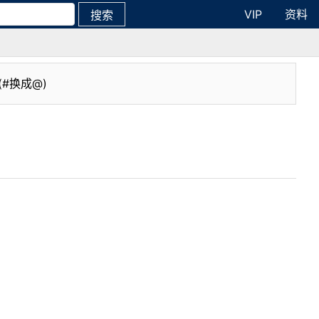
VIP
资料
搜索
(#换成@)