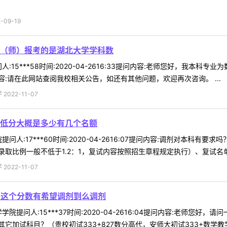
09-19
（师）报考的是湖北大学学科数
:15***58时间:2020-04-2616:33提问内容:老师您好，我本
:请在此网站查阅我校相关公告，如还有其他问题，欢迎再次咨询。 ...
022-11-07
低分大概是多少有几个名额
问人:17***60时间:2020-04-2616:07提问内容:调剂对本科
取比例一般不低于1.2：1，复试内容按照招生章程规定执行）、复试名单、
022-11-07
8这个分数有希望调剂到么调剂
院提问人:15***37时间:2020-04-2616:04提问内容:老师您
加试科目？（贵校初试333+827数分高代，安师大初试333+数学教学论