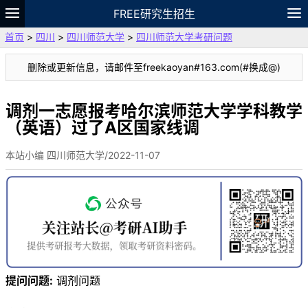
FREE研究生招生
首页
>
四川
>
四川师范大学
>
四川师范大学考研问题
题库
故事
专题
APP
笔记
论坛
删除或更新信息，请邮件至freekaoyan#163.com(#换成@)
VIP
资料
调剂一志愿报考哈尔滨师范大学学科教学
（英语）过了A区国家线调
本站小编 四川师范大学/2022-11-07
提问问题:
调剂问题