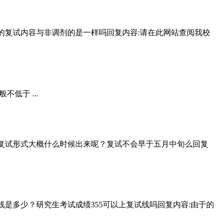
业调剂笔试的复试内容与非调剂的是一样吗回复内容:请在此网站查阅我校
不低于 ...
试请问川师复试形式大概什么时候出来呢？复试不会早于五月中旬么回复
学科复试线是多少？研究生考试成绩355可以上复试线吗回复内容:由于的