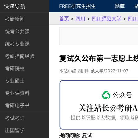
快速导航
FREE研究生招生
题库
首页
>
四川
>
四川师范大学
>
四川
考研新闻
统考公共课
统考专业课
考研指南经验
复试久公布第一志愿上
考研院校
本站小编 四川师范大学/2022-11-07
专业硕士
专业课资料
考研电子书
考试考证
出国留学
提问问题:
复试