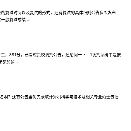
想问一下学校的复试时间以及复试的形式，还有复试的具体细则公告多久发布
复试成绩 ...
是本专业考生，381分。已看过贵校调剂公告，还想问一下：1调剂系统中是按
加多 ...
是按什么排名啊？还有公告里优先录取计算机科学与技术及相关专业硕士包括