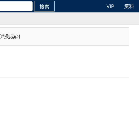
VIP
资料
搜索
(#换成@)