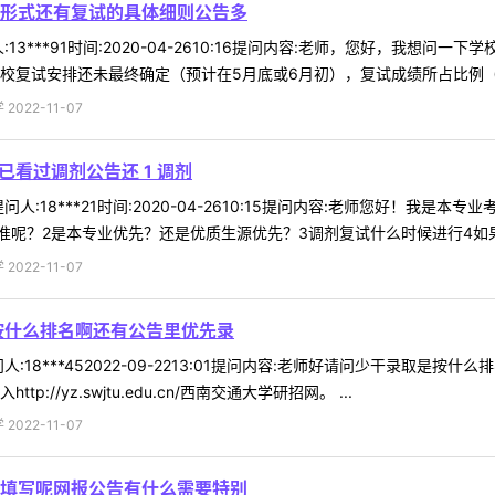
形式还有复试的具体细则公告多
13***91时间:2020-04-2610:16提问内容:老师，您好，我
校复试安排还未最终确定（预计在5月底或6月初），复试成绩所占比例（一般
022-11-07
已看过调剂公告还 1 调剂
人:18***21时间:2020-04-2610:15提问内容:老师您好！我
呢？2是本专业优先？还是优质生源优先？3调剂复试什么时候进行4如果参
022-11-07
按什么排名啊还有公告里优先录
:18***452022-09-2213:01提问内容:老师好请问少干录取
//yz.swjtu.edu.cn/西南交通大学研招网。 ...
022-11-07
填写呢网报公告有什么需要特别