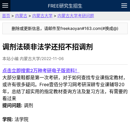
FREE研究生招生
首页
>
内蒙古
>
内蒙古大学
>
内蒙古大学考研问题
题库
故事
专题
APP
笔记
论坛
删除或更新信息，请邮件至freekaoyan#163.com(#换成@)
VIP
资料
调剂法硕非法学还招不招调剂
本站小编 内蒙古大学/2022-11-06
点击立即搜索2万种考研电子版资料！
大部分童鞋都是第一次考研，对于如何查找专业课指定教材，
或许有很多疑问。Free壹佰分学习网考研深耕专业课辅导20
年，总结了超实用的指定教材查询方法及复习方法，有需要的
看过来
提问问题:
调剂
学院:
法学院