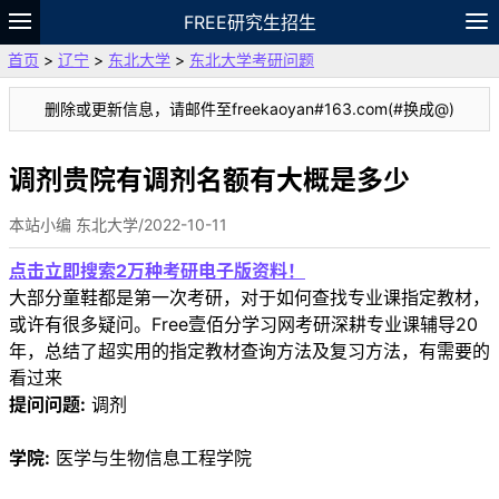
FREE研究生招生
首页
>
辽宁
>
东北大学
>
东北大学考研问题
题库
故事
专题
APP
笔记
论坛
删除或更新信息，请邮件至freekaoyan#163.com(#换成@)
VIP
资料
调剂贵院有调剂名额有大概是多少
本站小编 东北大学/2022-10-11
点击立即搜索2万种考研电子版资料！
大部分童鞋都是第一次考研，对于如何查找专业课指定教材，
或许有很多疑问。Free壹佰分学习网考研深耕专业课辅导20
年，总结了超实用的指定教材查询方法及复习方法，有需要的
看过来
提问问题:
调剂
学院:
医学与生物信息工程学院