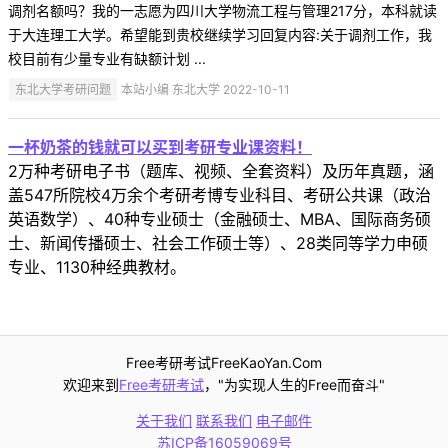
调剂名额吗？我的一志愿为四川大学物流工程与管理217分，本科就读
于大连理工大学。希望能到贵校继续学习回复内容:关于调剂工作，我
校目前有少量专业有缺额计划 ...
东北大学考研问题
本站小编 东北大学 2022-10-11
一杯奶茶的钱就可以买到考研专业课资料！
2万种考研电子书（题库、视频、全套资料）及历年真题，涵
盖547所院校4万余个考研考博专业科目、考研公共课（政治
英语数学）、40种专业硕士（金融硕士、MBA、国际商务硕
士、新闻传播硕士、社会工作硕士等）、28类同等学力申硕
专业、1130种经典教材。
Free考研考试FreeKaoYan.Com
欢迎来到
Free考研考试
，"为实现人生的Free而奋斗"
关于我们
联系我们
电子邮件
苏ICP备16059069号