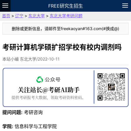
FREE研究生招生
首页
>
辽宁
>
东北大学
>
东北大学考研问题
题库
故事
专题
APP
笔记
论坛
删除或更新信息，请邮件至freekaoyan#163.com(#换成@)
VIP
资料
考研计算机学硕扩招学校有校内调剂吗
本站小编 东北大学/2022-10-11
提问问题:
考研咨询
学院:
信息科学与工程学院