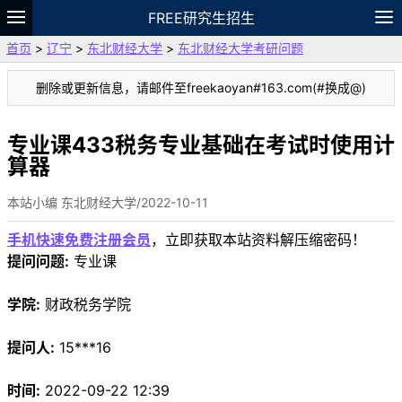
FREE研究生招生
首页
>
辽宁
>
东北财经大学
>
东北财经大学考研问题
题库
故事
专题
APP
笔记
论坛
删除或更新信息，请邮件至freekaoyan#163.com(#换成@)
VIP
资料
专业课433税务专业基础在考试时使用计
算器
本站小编 东北财经大学/2022-10-11
手机快速免费注册会员
，立即获取本站资料解压缩密码！
提问问题:
专业课
学院:
财政税务学院
提问人:
15***16
时间:
2022-09-22 12:39