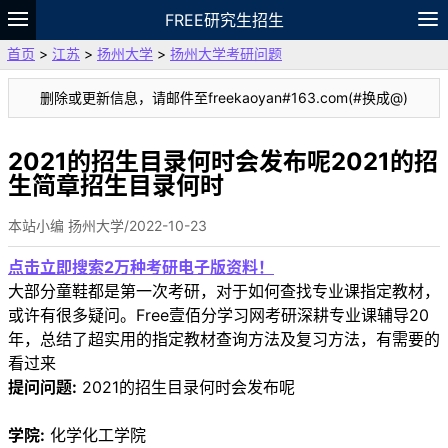
FREE研究生招生
首页
>
江苏
>
扬州大学
>
扬州大学考研问题
题库
故事
专题
APP
笔记
论坛
删除或更新信息，请邮件至freekaoyan#163.com(#换成@)
VIP
资料
2021的招生目录何时会发布呢2021的招
生简章招生目录何时
本站小编 扬州大学/2022-10-23
点击立即搜索2万种考研电子版资料！
大部分童鞋都是第一次考研，对于如何查找专业课指定教材，
或许有很多疑问。Free壹佰分学习网考研深耕专业课辅导20
年，总结了超实用的指定教材查询方法及复习方法，有需要的
看过来
提问问题:
2021的招生目录何时会发布呢
学院:
化学化工学院