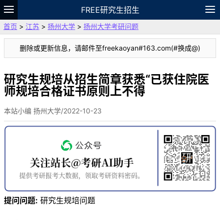
FREE研究生招生
首页
>
江苏
>
扬州大学
>
扬州大学考研问题
题库
故事
专题
APP
笔记
论坛
删除或更新信息，请邮件至freekaoyan#163.com(#换成@)
VIP
资料
研究生规培从招生简章获悉“已获住院医
师规培合格证书原则上不得
本站小编 扬州大学/2022-10-23
提问问题:
研究生规培问题