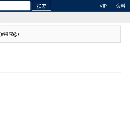
VIP
资料
搜索
(#换成@)