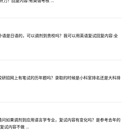
听力？回复内容:有英语考核 ...
学，初试外语是日语的，可以调剂到贵校吗？我可以用英语复试回复内容:全
剂了吗？学校研招网上有笔试的历年题吗？录取的时候是小科室排名还是大科排
老师您好！请问如果调剂到应用语言学专业，复试内容有变化吗？是参考去年的
内容不做 ...