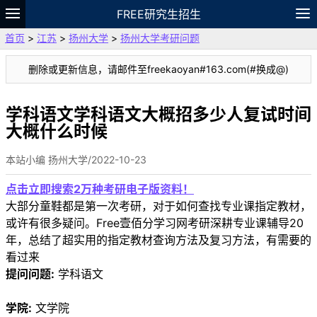
FREE研究生招生
首页
>
江苏
>
扬州大学
>
扬州大学考研问题
题库
故事
专题
APP
笔记
论坛
删除或更新信息，请邮件至freekaoyan#163.com(#换成@)
VIP
资料
学科语文学科语文大概招多少人复试时间
大概什么时候
本站小编 扬州大学/2022-10-23
点击立即搜索2万种考研电子版资料！
大部分童鞋都是第一次考研，对于如何查找专业课指定教材，
或许有很多疑问。Free壹佰分学习网考研深耕专业课辅导20
年，总结了超实用的指定教材查询方法及复习方法，有需要的
看过来
提问问题:
学科语文
学院:
文学院