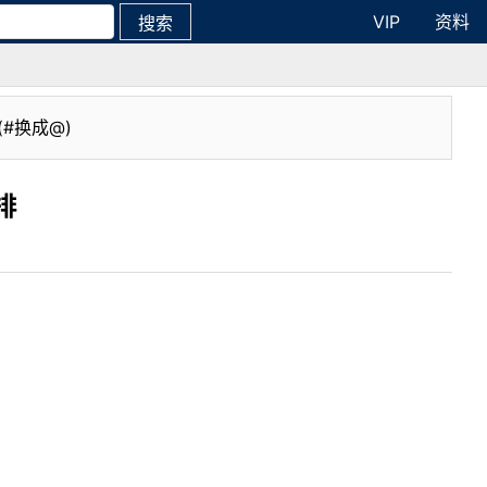
VIP
资料
搜索
(#换成@)
排