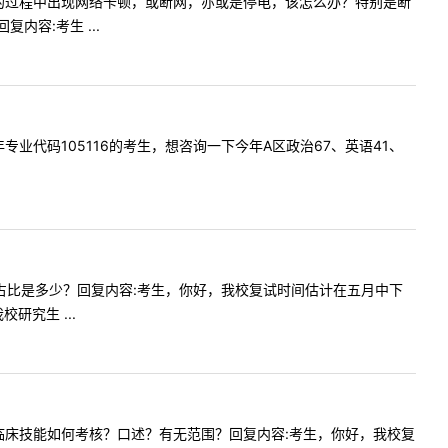
！若在复试的过程中出现网络卡顿，或断网，亦或是停电，该怎么办？特别是断
容:考生 ...
是今年专业代码105116的考生，想咨询一下今年A区政治67、英语41、
复试分值占比是多少？回复内容:考生，你好，我校复试时间估计在五月中下
究生 ...
，复试的临床技能如何考核？口述？有无范围？回复内容:考生，你好，我校复