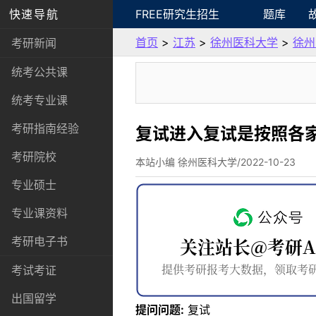
快速导航
FREE研究生招生
题库
首页
>
江苏
>
徐州医科大学
>
徐州
考研新闻
统考公共课
统考专业课
考研指南经验
复试进入复试是按照各
考研院校
本站小编 徐州医科大学/2022-10-23
专业硕士
专业课资料
考研电子书
考试考证
出国留学
提问问题:
复试