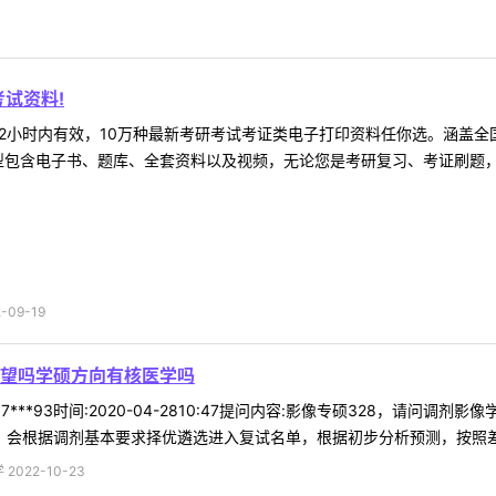
试资料!
2小时内有效，10万种最新考研考试考证类电子打印资料任你选。涵盖全国
型包含电子书、题库、全套资料以及视频，无论您是考研复习、考证刷题，还
09-19
希望吗学硕方向有核医学吗
7***93时间:2020-04-2810:47提问内容:影像专硕328，请
，会根据调剂基本要求择优遴选进入复试名单，根据初步分析预测，按照差额复
022-10-23