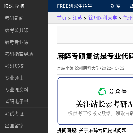
快速导航
FREE研究生招生
题库
首页
>
江苏
>
徐州医科大学
>
徐州
考研新闻
统考公共课
统考专业课
考研指南经验
麻醉专硕复试是专业代码1
考研院校
本站小编 徐州医科大学/2022-10-23
专业硕士
专业课资料
考研电子书
考试考证
出国留学
提问问题:
关于麻醉专硕复试问题