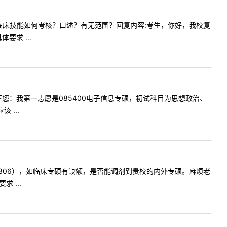
，复试的临床技能如何考核？口述？有无范围？回复内容:考生，你好，我校复
求 ...
咨询一下您：我第一志愿是085400电子信息专硕，初试科目为思想政治、
 ...
考西综（306），如临床专硕有缺额，是否能调剂到贵校的内外专硕。麻烦老
 ...