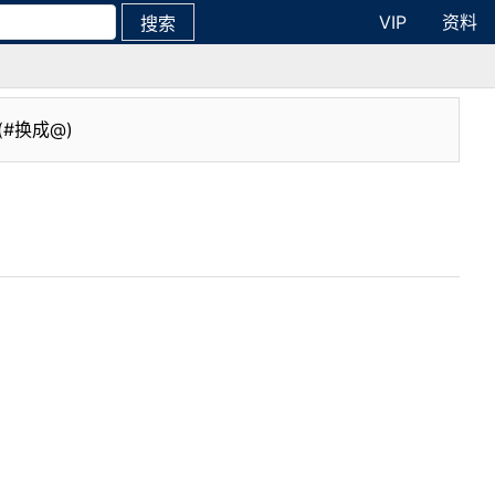
VIP
资料
搜索
(#换成@)