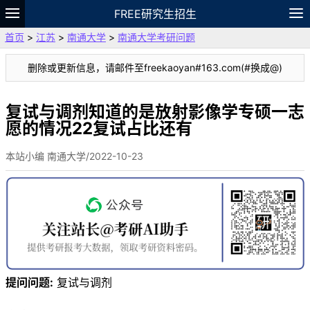
FREE研究生招生
首页
>
江苏
>
南通大学
>
南通大学考研问题
题库
故事
专题
APP
笔记
论坛
删除或更新信息，请邮件至freekaoyan#163.com(#换成@)
VIP
资料
复试与调剂知道的是放射影像学专硕一志
愿的情况22复试占比还有
本站小编 南通大学/2022-10-23
提问问题:
复试与调剂