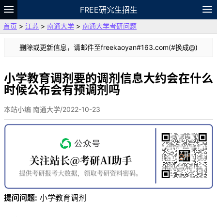
FREE研究生招生
首页
>
江苏
>
南通大学
>
南通大学考研问题
题库
故事
专题
APP
笔记
论坛
删除或更新信息，请邮件至freekaoyan#163.com(#换成@)
VIP
资料
小学教育调剂要的调剂信息大约会在什么
时候公布会有预调剂吗
本站小编 南通大学/2022-10-23
提问问题:
小学教育调剂