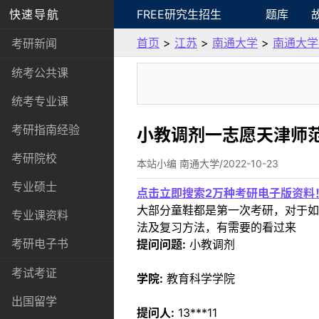
快速导航
FREE研究生招生
题库
首页
>
江苏
>
南通大学
>
南通大学
考研新闻
统考公共课
统考专业课
考研指南经验
小教调剂一志愿天津师范
考研院校
本站小编 南通大学/2022-10-23
专业硕士
点击立即搜索2万种考研电子版资料
大部分童鞋都是第一次考研，对于如
专业课资料
法及复习方法，有需要的看过来
考研电子书
提问问题:
小教调剂
考试考证
学院:
教育科学学院
出国留学
提问人:
13***11