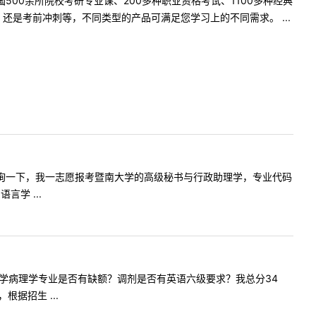
500余所院校考研专业课、200多种职业资格考试、1100多种经典
是考前冲刺等，不同类型的产品可满足您学习上的不同需求。 ...
您好，想咨询一下，我一志愿报考暨南大学的高级秘书与行政助理学，专业代码
学 ...
请问基础医学病理学专业是否有缺额？调剂是否有英语六级要求？我总分34
据招生 ...