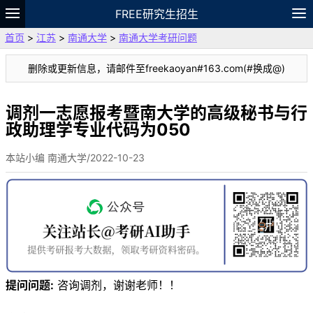
FREE研究生招生
首页
>
江苏
>
南通大学
>
南通大学考研问题
题库
故事
专题
APP
笔记
论坛
删除或更新信息，请邮件至freekaoyan#163.com(#换成@)
VIP
资料
调剂一志愿报考暨南大学的高级秘书与行
政助理学专业代码为050
本站小编 南通大学/2022-10-23
提问问题:
咨询调剂，谢谢老师！！