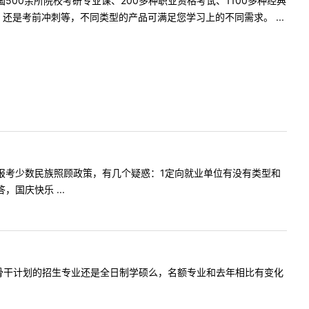
500余所院校考研专业课、200多种职业资格考试、1100多种经典
是考前冲刺等，不同类型的产品可满足您学习上的不同需求。 ...
往届生，想报考少数民族照顾政策，有几个疑惑：1定向就业单位有没有类型和
国庆快乐 ...
年少数民族骨干计划的招生专业还是全日制学硕么，名额专业和去年相比有变化