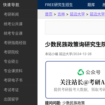
快速导航
FREE研究生招生
题库
首页
>
吉林
>
延边大学
>
延边大学
考研新闻
统考公共课
统考专业课
考研指南经验
少数民族政策询研究生
考研院校
本站小编 延边大学/2024-12-28
专业硕士
专业课资料
考研电子书
考试考证
出国留学
提问问题:
少数民族政策