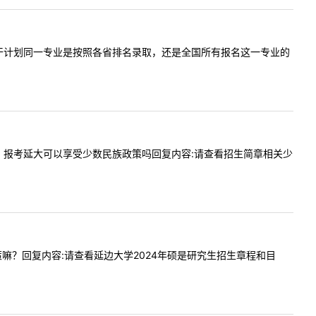
少数民族骨干计划同一专业是按照各省排名录取，还是全国所有报名这一专业的
人，满族，报考延大可以享受少数民族政策吗回复内容:请查看招生简章相关少
受该政策嘛？回复内容:请查看延边大学2024年硕是研究生招生章程和目