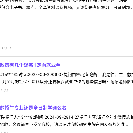
2小时内有效，10万种最新考研考试考证类电子打印资料任你选。涵盖全国
型包含电子书、题库、全套资料以及视频，无论您是考研复习、考证刷题，还
09-19
政策有几个疑惑 1定向就业单
15***62时间:2024-09-2909:07提问内容:老师您好，我是
，几个月的社保？除此以外还要核验就业单位的哪些信息呀？谢谢老师解答，
2-28
的招生专业还是全日制学硕么名
提问人:13***82时间:2024-09-2814:27提问内容:请问今
招收，名额尚未下发至我校，请以届时我校研究生院官网发布的为准 ...