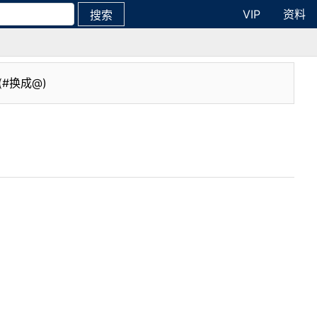
VIP
资料
搜索
(#换成@)