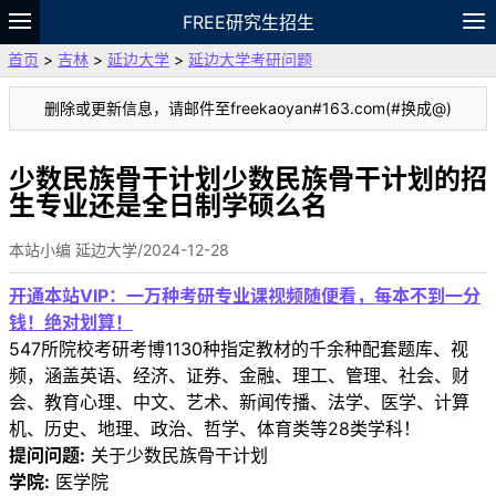
FREE研究生招生
首页
>
吉林
>
延边大学
>
延边大学考研问题
题库
故事
专题
APP
笔记
论坛
删除或更新信息，请邮件至freekaoyan#163.com(#换成@)
VIP
资料
少数民族骨干计划少数民族骨干计划的招
生专业还是全日制学硕么名
本站小编 延边大学/2024-12-28
开通本站VIP：一万种考研专业课视频随便看，每本不到一分
钱！绝对划算！
547所院校考研考博1130种指定教材的千余种配套题库、视
频，涵盖英语、经济、证券、金融、理工、管理、社会、财
会、教育心理、中文、艺术、新闻传播、法学、医学、计算
机、历史、地理、政治、哲学、体育类等28类学科！
提问问题:
关于少数民族骨干计划
学院:
医学院