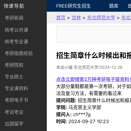
快速导航
FREE研究生招生
题库
首页
>
吉林
>
东北师范大学
>
东北
考研新闻
统考公共课
统考专业课
考研指南经验
招生简章什么时候出和
考研院校
本站小编 东北师范大学/2024-12-28
专业硕士
点击立即搜索2万种考研电子版资料
大部分童鞋都是第一次考研，对于如
专业课资料
法及复习方法，有需要的看过来
考研电子书
提问问题:
招生简章什么时候出和报
学院:
马克思主义学部
考试考证
提问人:
ch***7g
时间:
2024-09-27 10:23
出国留学