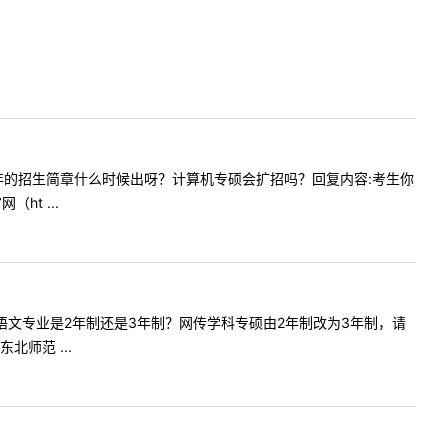
，请问今年的招生简章什么时候出呀？计算机专硕会扩招吗？回复内容:考生你
t ...
5级学科语文专业是2年制还是3年制？网传学科专硕由2年制改为3年制，请
师范 ...