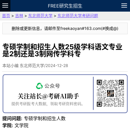
FREE研究生招生
首页
>
吉林
>
东北师范大学
>
东北师范大学考研问题
题库
故事
专题
APP
笔记
论坛
删除或更新信息，请邮件至freekaoyan#163.com(#换成@)
VIP
资料
专硕学制和招生人数25级学科语文专业
是2制还是3制网传学科专
本站小编 东北师范大学/2024-12-28
提问问题:
专硕学制和招生人数
学院:
文学院