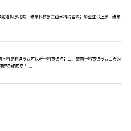
问教育学学硕报名时是按照一级学科还是二级学科报名呢？毕业证书上是一级学
题，一，请问本科是翻译专业可以考学科英语吗？二，请问学科英语专业二考的
答呢回复内 ...