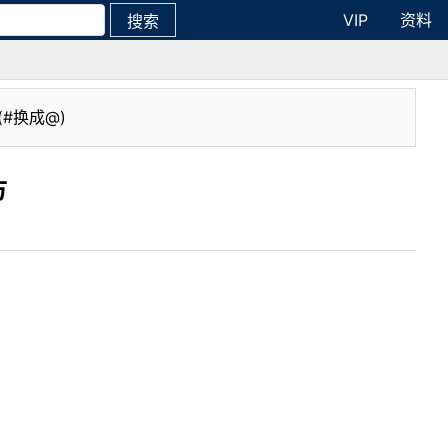
VIP
资料
搜索
(#换成@)
方