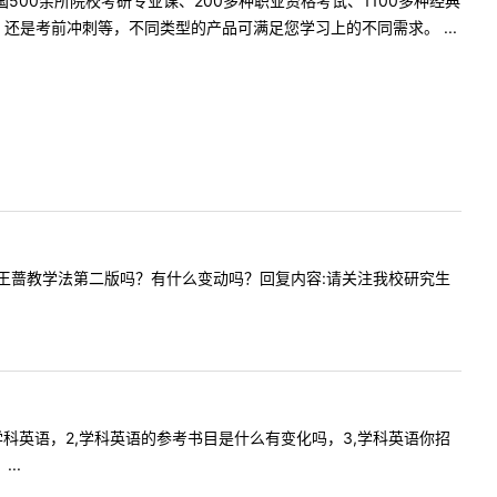
500余所院校考研专业课、200多种职业资格考试、1100多种经典
是考前冲刺等，不同类型的产品可满足您学习上的不同需求。 ...
业课二还是王蔷教学法第二版吗？有什么变动吗？回复内容:请关注我校研究生
语可以考学科英语，2,学科英语的参考书目是什么有变化吗，3,学科英语你招
..