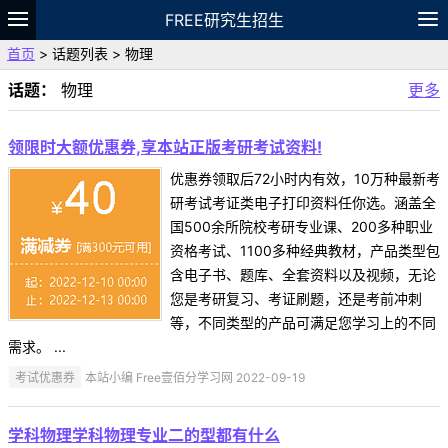
FREE研究生招生
首页
> 话题列表 > 物理
题库
故事
专题
APP
笔记
论坛
话题：
物理
更多
VIP
资料
领限时大额优惠券,享本站正版考研考试资料!
优惠券领取后72小时内有效，10万种最新考
研考试考证类电子打印资料任你选。涵盖全
国500余所院校考研专业课、200多种职业
资格考试、1100多种经典教材，产品类型包
含电子书、题库、全套资料以及视频，无论
您是考研复习、考证刷题，还是考前冲刺
等，不同类型的产品可满足您学习上的不同
需求。 ...
考试优惠券
本站小编 Free壹佰分学习网 2022-09-19
学科物理学科物理专业二的型都有什么