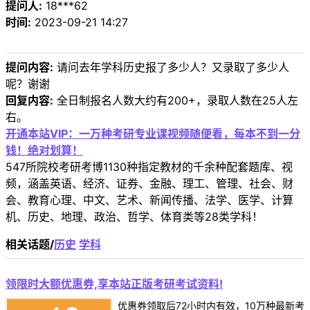
提问人:
18***62
时间:
2023-09-21 14:27
提问内容:
请问去年学科历史报了多少人？又录取了多少人
呢？谢谢
回复内容:
全日制报名人数大约有200+，录取人数在25人左
右。
开通本站VIP：一万种考研专业课视频随便看，每本不到一分
钱！绝对划算！
547所院校考研考博1130种指定教材的千余种配套题库、视
频，涵盖英语、经济、证券、金融、理工、管理、社会、财
会、教育心理、中文、艺术、新闻传播、法学、医学、计算
机、历史、地理、政治、哲学、体育类等28类学科！
相关话题/
历史
学科
领限时大额优惠券,享本站正版考研考试资料!
优惠券领取后72小时内有效，10万种最新考