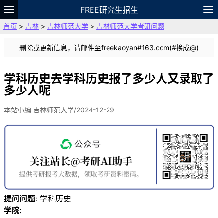
FREE研究生招生
首页
>
吉林
>
吉林师范大学
>
吉林师范大学考研问题
题库
故事
专题
APP
笔记
论坛
删除或更新信息，请邮件至freekaoyan#163.com(#换成@)
VIP
资料
学科历史去学科历史报了多少人又录取了
多少人呢
本站小编 吉林师范大学/2024-12-29
提问问题:
学科历史
学院: