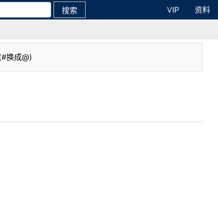
VIP
资料
搜索
(#换成@)