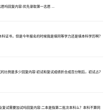
志愿吗回复内容:优先录取第一志愿 ...
前取得自考本科证书，但是今年报名的时候我是填同等学力还是填本科学历啊？
初试和复试的比例是多少回复内容:初试和复试成绩折合成百分制后，初试占7
历史学专业复试需要加试吗回复内容:二本是指第二批次本科么？本科不算同