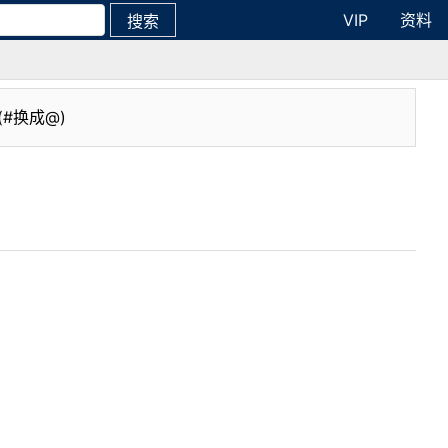
VIP
资料
搜索
(#换成@)