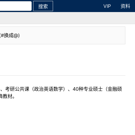
VIP
资料
搜索
(#换成@)
目、考研公共课（政治英语数学）、40种专业硕士（金融硕
典教材。