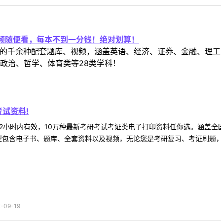
。
视频随便看，每本不到一分钱！绝对划算！
定教材的千余种配套题库、视频，涵盖英语、经济、证券、金融、
政治、哲学、体育类等28类学科！
试资料!
2小时内有效，10万种最新考研考试考证类电子打印资料任你选。涵盖全国
型包含电子书、题库、全套资料以及视频，无论您是考研复习、考证刷题，还
09-19