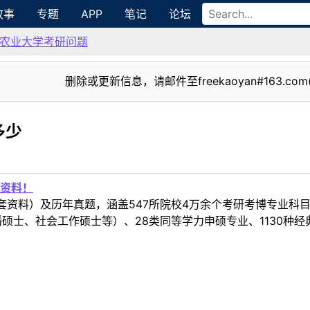
故事
专题
APP
笔记
论坛
农业大学考研问题
删除或更新信息，请邮件至freekaoyan#163.com
多少
资料！
套资料）及历年真题，涵盖547所院校4万余个考研考博专业科
硕士、社会工作硕士等）、28类同等学力申硕专业、1130种经