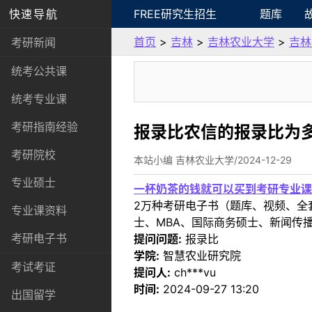
快速导航
FREE研究生招生
题库
首页
>
吉林
>
吉林农业大学
>
吉林
考研新闻
统考公共课
统考专业课
考研指南经验
报录比农信的报录比为
考研院校
本站小编 吉林农业大学/2024-12-29
专业硕士
一杯奶茶的钱就可以买到考研专业课
2万种考研电子书（题库、视频、全
专业课资料
士、MBA、国际商务硕士、新闻传播
考研电子书
提问问题:
报录比
学院:
智慧农业研究院
考试考证
提问人:
ch***vu
时间:
2024-09-27 13:20
出国留学