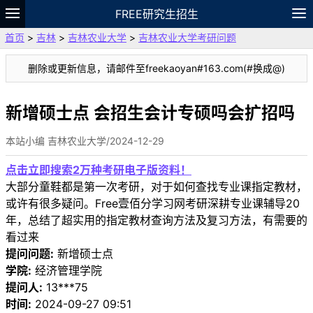
FREE研究生招生
首页
>
吉林
>
吉林农业大学
>
吉林农业大学考研问题
题库
故事
专题
APP
笔记
论坛
删除或更新信息，请邮件至freekaoyan#163.com(#换成@)
VIP
资料
新增硕士点 会招生会计专硕吗会扩招吗
本站小编 吉林农业大学/2024-12-29
点击立即搜索2万种考研电子版资料！
大部分童鞋都是第一次考研，对于如何查找专业课指定教材，
或许有很多疑问。Free壹佰分学习网考研深耕专业课辅导20
年，总结了超实用的指定教材查询方法及复习方法，有需要的
看过来
提问问题:
新增硕士点
学院:
经济管理学院
提问人:
13***75
时间:
2024-09-27 09:51