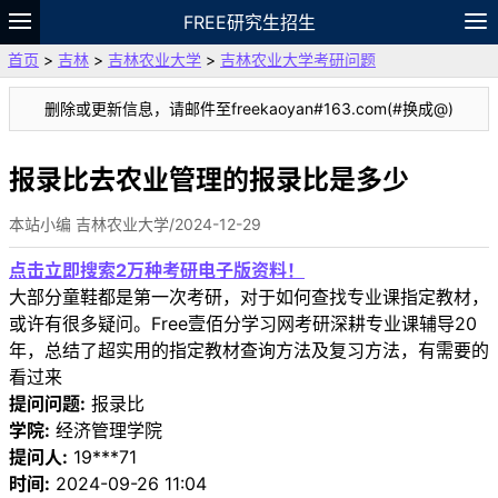
FREE研究生招生
首页
>
吉林
>
吉林农业大学
>
吉林农业大学考研问题
题库
故事
专题
APP
笔记
论坛
删除或更新信息，请邮件至freekaoyan#163.com(#换成@)
VIP
资料
报录比去农业管理的报录比是多少
本站小编 吉林农业大学/2024-12-29
点击立即搜索2万种考研电子版资料！
大部分童鞋都是第一次考研，对于如何查找专业课指定教材，
或许有很多疑问。Free壹佰分学习网考研深耕专业课辅导20
年，总结了超实用的指定教材查询方法及复习方法，有需要的
看过来
提问问题:
报录比
学院:
经济管理学院
提问人:
19***71
时间:
2024-09-26 11:04