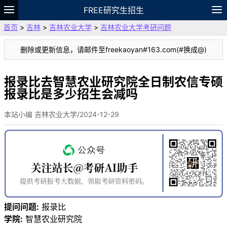
FREE研究生招生
首页
>
吉林
>
吉林农业大学
>
吉林农业大学考研问题
题库
故事
专题
APP
笔记
论坛
删除或更新信息，请邮件至freekaoyan#163.com(#换成@)
VIP
资料
报录比去智慧农业研究院全日制农信专硕
报录比是多少招生会减吗
本站小编 吉林农业大学/2024-12-29
提问问题:
报录比
学院:
智慧农业研究院