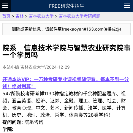
FREE研究生招生
首页
>
吉林
>
吉林农业大学
>
吉林农业大学考研问题
题库
故事
专题
APP
笔记
论坛
删除或更新信息，请邮件至freekaoyan#163.com(#换成@)
VIP
资料
院系 信息技术学院与智慧农业研究院事
一个学员吗
本站小编 吉林农业大学/2024-12-29
开通本站VIP：一万种考研专业课视频随便看，每本不到一分
钱！绝对划算！
547所院校考研考博1130种指定教材的千余种配套题库、视
频，涵盖英语、经济、证券、金融、理工、管理、社会、财
会、教育心理、中文、艺术、新闻传播、法学、医学、计算
机、历史、地理、政治、哲学、体育类等28类学科！
提问问题:
院系咨询
学院: