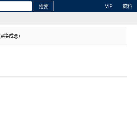
VIP
资料
搜索
(#换成@)