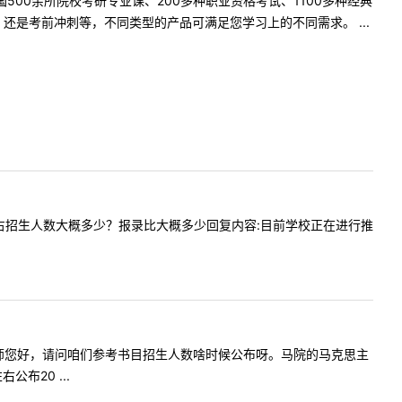
500余所院校考研专业课、200多种职业资格考试、1100多种经典
是考前冲刺等，不同类型的产品可满足您学习上的不同需求。 ...
推免人数占招生人数大概多少？报录比大概多少回复内容:目前学校正在进行推
问内容:老师您好，请问咱们参考书目招生人数啥时候公布呀。马院的马克思主
布20 ...