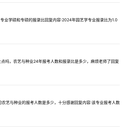
园艺学专业学硕和专硕的报录比回复内容:2024年园艺学专业报录比为1.0
有新增硕士点吗，农艺与种业24年报考人数和报录比是多少，麻烦老师了回复
园艺学院的农艺与种业的报考人数是多少，十分感谢回复内容:该专业报考人数