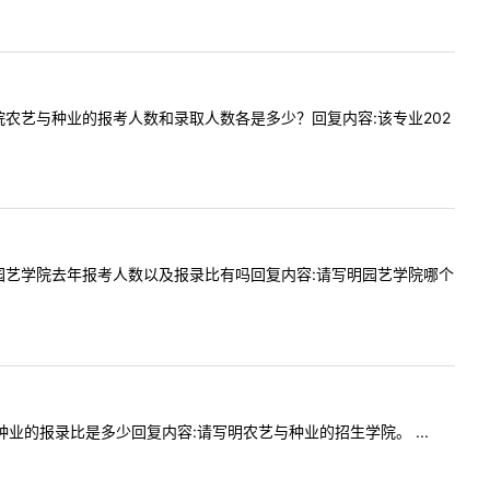
年园艺学院农艺与种业的报考人数和录取人数各是多少？回复内容:该专业202
问内容:园艺学院去年报考人数以及报录比有吗回复内容:请写明园艺学院哪个
艺与种业的报录比是多少回复内容:请写明农艺与种业的招生学院。 ...