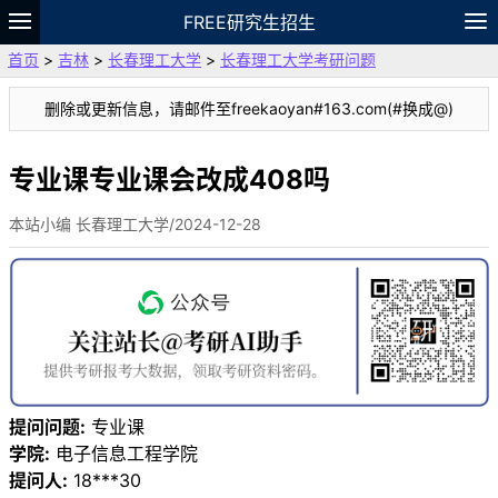
FREE研究生招生
首页
>
吉林
>
长春理工大学
>
长春理工大学考研问题
题库
故事
专题
APP
笔记
论坛
删除或更新信息，请邮件至freekaoyan#163.com(#换成@)
VIP
资料
专业课专业课会改成408吗
本站小编 长春理工大学/2024-12-28
提问问题:
专业课
学院:
电子信息工程学院
提问人:
18***30