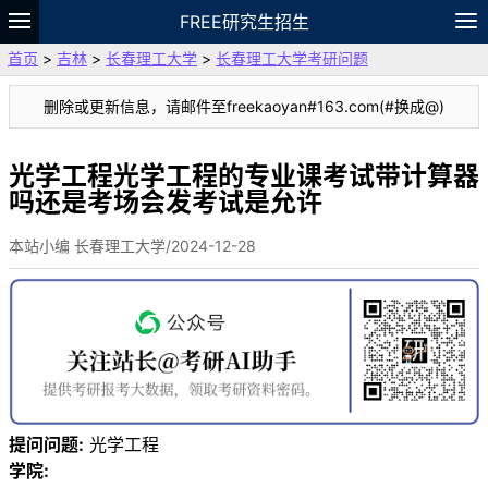
FREE研究生招生
首页
>
吉林
>
长春理工大学
>
长春理工大学考研问题
题库
故事
专题
APP
笔记
论坛
删除或更新信息，请邮件至freekaoyan#163.com(#换成@)
VIP
资料
光学工程光学工程的专业课考试带计算器
吗还是考场会发考试是允许
本站小编 长春理工大学/2024-12-28
提问问题:
光学工程
学院: