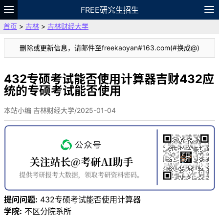
FREE研究生招生
首页
>
吉林
>
吉林财经大学
题库
故事
专题
APP
笔记
论坛
删除或更新信息，请邮件至freekaoyan#163.com(#换成@)
VIP
资料
432专硕考试能否使用计算器吉财432应
统的专硕考试能否使用
本站小编 吉林财经大学/2025-01-04
提问问题:
432专硕考试能否使用计算器
学院:
不区分院系所