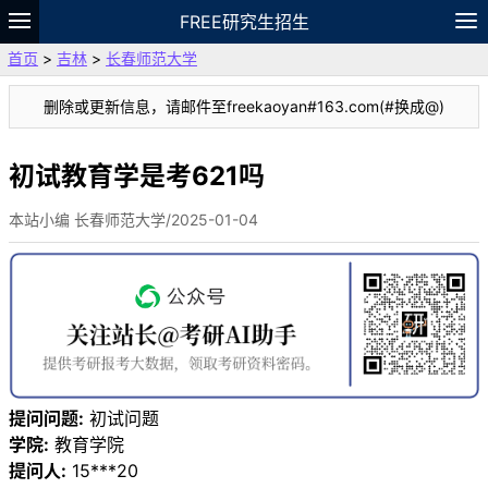
FREE研究生招生
首页
>
吉林
>
长春师范大学
题库
故事
专题
APP
笔记
论坛
删除或更新信息，请邮件至freekaoyan#163.com(#换成@)
VIP
资料
初试教育学是考621吗
本站小编 长春师范大学/2025-01-04
提问问题:
初试问题
学院:
教育学院
提问人:
15***20